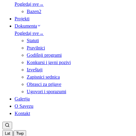
Pogledaj sve
→
Bazen
2
Projekti
Dokumenta
Pogledaj sve
→
Statuti
Pravilnici
Godišnji programi
Konkursi i javni pozivi
Izveštaji
Zapisnici sednica
Obrasci za prijave
Ugovori i sporazumi
Galerija
O Savezu
Kontakt
|
Lat
Ћир