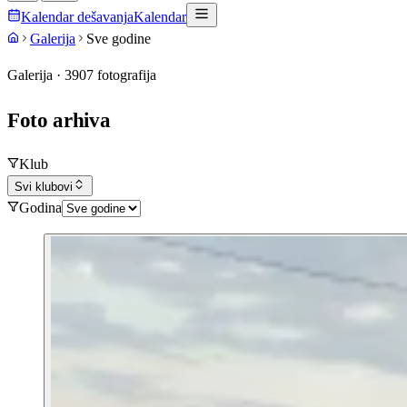
Kalendar dešavanja
Kalendar
Galerija
Sve godine
Galerija ·
3907
fotografija
Foto
arhiva
Klub
Svi klubovi
Godina