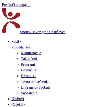
Preskoči navigaciju
Sportski
savez grada Kruševca
Vesti
Pogledaj sve
→
Manifestacije
Takmičenja
Programi
Edukacija
Erasmus+
Javno obaveštenje
Liga malog fudbala
Saopštenje
Klubovi
Objekti