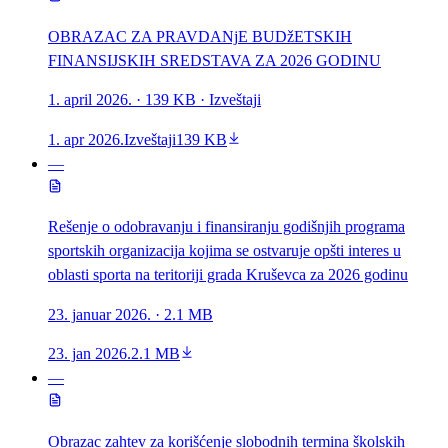
OBRAZAC ZA PRAVDANjE BUDžETSKIH
FINANSIJSKIH SREDSTAVA ZA 2026 GODINU
1. april 2026.
· 139 KB
· Izveštaji
1. apr 2026.
Izveštaji
139 KB
—
Rešenje o odobravanju i finansiranju godišnjih programa
sportskih organizacija kojima se ostvaruje opšti interes u
oblasti sporta na teritoriji grada Kruševca za 2026 godinu
23. januar 2026.
· 2.1 MB
23. jan 2026.
2.1 MB
—
Obrazac zahtev za korišćenje slobodnih termina školskih