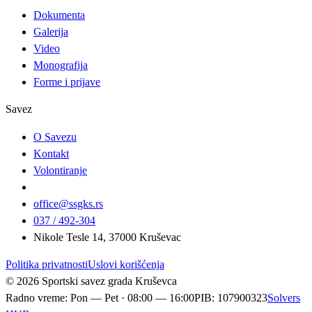
Dokumenta
Galerija
Video
Monografija
Forme i prijave
Savez
O Savezu
Kontakt
Volontiranje
office@ssgks.rs
037 / 492-304
Nikole Tesle 14, 37000 Kruševac
Politika privatnosti
Uslovi korišćenja
© 2026 Sportski savez grada Kruševca
Radno vreme
:
Pon — Pet · 08:00 — 16:00
PIB
:
107900323
Solvers