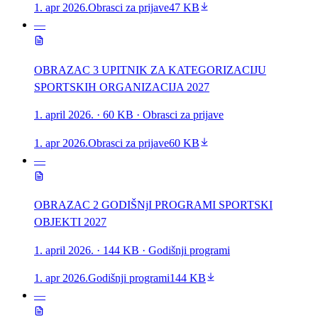
1. apr 2026.
Obrasci za prijave
47 KB
—
OBRAZAC 3 UPITNIK ZA KATEGORIZACIJU
SPORTSKIH ORGANIZACIJA 2027
1. april 2026.
· 60 KB
· Obrasci za prijave
1. apr 2026.
Obrasci za prijave
60 KB
—
OBRAZAC 2 GODIŠNjI PROGRAMI SPORTSKI
OBJEKTI 2027
1. april 2026.
· 144 KB
· Godišnji programi
1. apr 2026.
Godišnji programi
144 KB
—