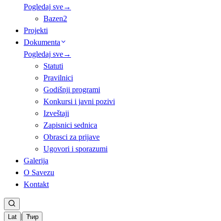
Pogledaj sve
→
Bazen
2
Projekti
Dokumenta
Pogledaj sve
→
Statuti
Pravilnici
Godišnji programi
Konkursi i javni pozivi
Izveštaji
Zapisnici sednica
Obrasci za prijave
Ugovori i sporazumi
Galerija
O Savezu
Kontakt
|
Lat
Ћир