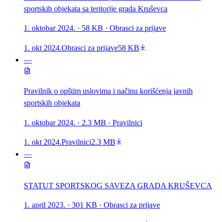
sportskih objekata sa teritorije grada Kruševca
1. oktobar 2024.
· 58 KB
· Obrasci za prijave
1. okt 2024.
Obrasci za prijave
58 KB
—
Pravilnik o opštim uslovima i načinu korišćenja javnih
sportskih objekata
1. oktobar 2024.
· 2.3 MB
· Pravilnici
1. okt 2024.
Pravilnici
2.3 MB
—
STATUT SPORTSKOG SAVEZA GRADA KRUŠEVCA
1. april 2023.
· 301 KB
· Obrasci za prijave