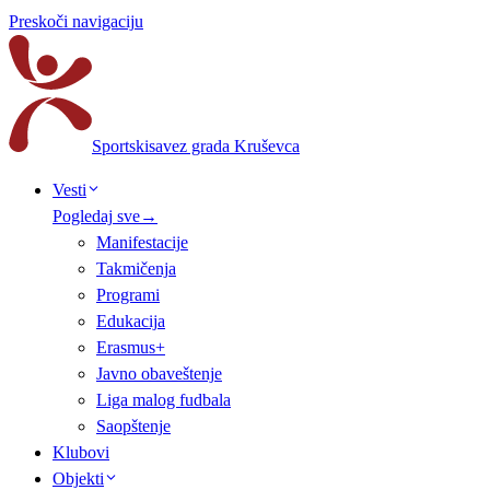
Preskoči navigaciju
Sportski
savez grada Kruševca
Vesti
Pogledaj sve
→
Manifestacije
Takmičenja
Programi
Edukacija
Erasmus+
Javno obaveštenje
Liga malog fudbala
Saopštenje
Klubovi
Objekti