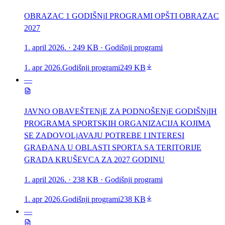
OBRAZAC 1 GODIŠNjI PROGRAMI OPŠTI OBRAZAC
2027
1. april 2026.
· 249 KB
· Godišnji programi
1. apr 2026.
Godišnji programi
249 KB
—
JAVNO OBAVEŠTENjE ZA PODNOŠENjE GODIŠNjIH
PROGRAMA SPORTSKIH ORGANIZACIJA KOJIMA
SE ZADOVOLjAVAJU POTREBE I INTERESI
GRAĐANA U OBLASTI SPORTA SA TERITORIJE
GRADA KRUŠEVCA ZA 2027 GODINU
1. april 2026.
· 238 KB
· Godišnji programi
1. apr 2026.
Godišnji programi
238 KB
—