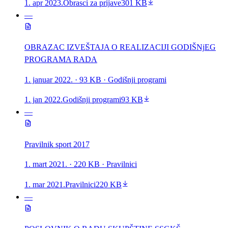
1. apr 2023.
Obrasci za prijave
301 KB
—
OBRAZAC IZVEŠTAJA O REALIZACIJI GODIŠNjEG
PROGRAMA RADA
1. januar 2022.
· 93 KB
· Godišnji programi
1. jan 2022.
Godišnji programi
93 KB
—
Pravilnik sport 2017
1. mart 2021.
· 220 KB
· Pravilnici
1. mar 2021.
Pravilnici
220 KB
—