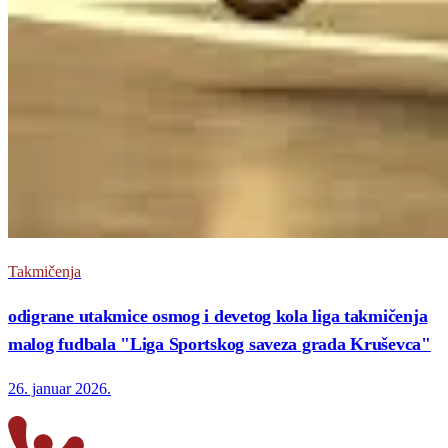
Takmičenja
odigrane utakmice osmog i devetog kola liga takmičenja
malog fudbala "Liga Sportskog saveza grada Kruševca"
26. januar 2026.