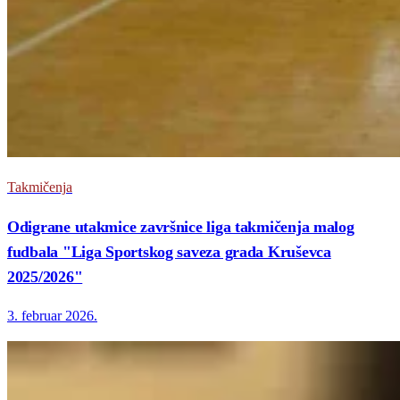
Takmičenja
Odigrane utakmice završnice liga takmičenja malog
fudbala "Liga Sportskog saveza grada Kruševca
2025/2026"
3. februar 2026.