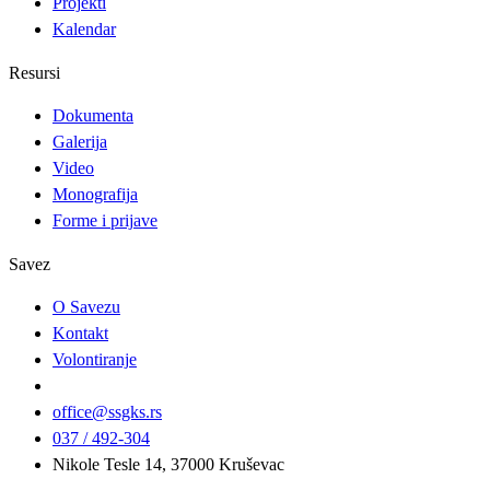
Projekti
Kalendar
Resursi
Dokumenta
Galerija
Video
Monografija
Forme i prijave
Savez
O Savezu
Kontakt
Volontiranje
office@ssgks.rs
037 / 492-304
Nikole Tesle 14, 37000 Kruševac