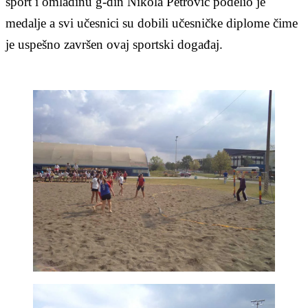
sport i omladinu g-din Nikola Petrović podelio je
medalje a svi učesnici su dobili učesničke diplome čime
je uspešno završen ovaj sportski događaj.