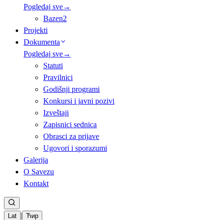
Pogledaj sve
→
Bazen
2
Projekti
Dokumenta
Pogledaj sve
→
Statuti
Pravilnici
Godišnji programi
Konkursi i javni pozivi
Izveštaji
Zapisnici sednica
Obrasci za prijave
Ugovori i sporazumi
Galerija
O Savezu
Kontakt
|
Lat
Ћир