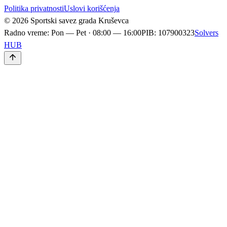
Politika privatnosti
Uslovi korišćenja
© 2026 Sportski savez grada Kruševca
Radno vreme
:
Pon — Pet · 08:00 — 16:00
PIB
:
107900323
Solvers
HUB