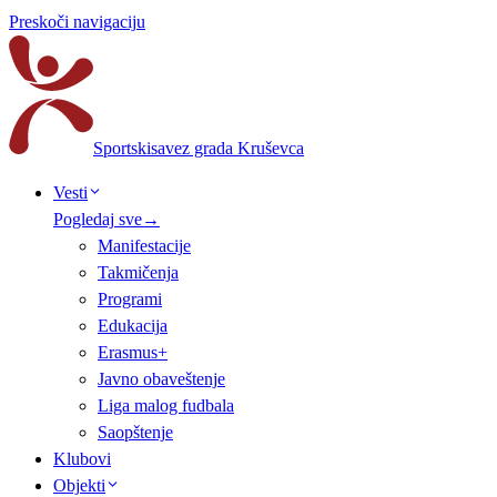
Preskoči navigaciju
Sportski
savez grada Kruševca
Vesti
Pogledaj sve
→
Manifestacije
Takmičenja
Programi
Edukacija
Erasmus+
Javno obaveštenje
Liga malog fudbala
Saopštenje
Klubovi
Objekti