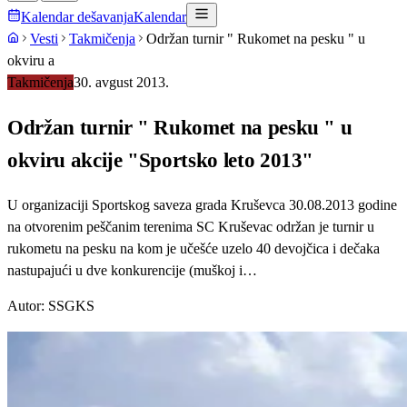
Kalendar dešavanja
Kalendar
Vesti
Takmičenja
Održan turnir " Rukomet na pesku " u
okviru a
Takmičenja
30. avgust 2013.
Održan turnir " Rukomet na pesku " u
okviru akcije "Sportsko leto 2013"
U organizaciji Sportskog saveza grada Kruševca 30.08.2013 godine
na otvorenim peščanim terenima SC Kruševac održan je turnir u
rukometu na pesku na kom je učešće uzelo 40 devojčica i dečaka
nastupajući u dve konkurencije (muškoj i…
Autor:
SSGKS